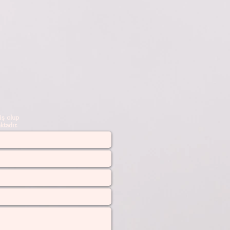
ş olup
tadır.