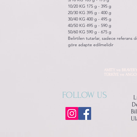
10/20 KG 175 g - 395 g
20/30 KG 395 g - 400 g
30/40 KG 400 g - 495 g
40/50 KG 495 g - 590 g
50/60 KG 590 g - 675 g
Belirtilen tutarlar, sadece referans
göre adapte edilmelidir
AMITY ve BRAVERY mark
TÜRKİYE ve ANGOLA di
FOLLOW US
L
D
Bi
Ul