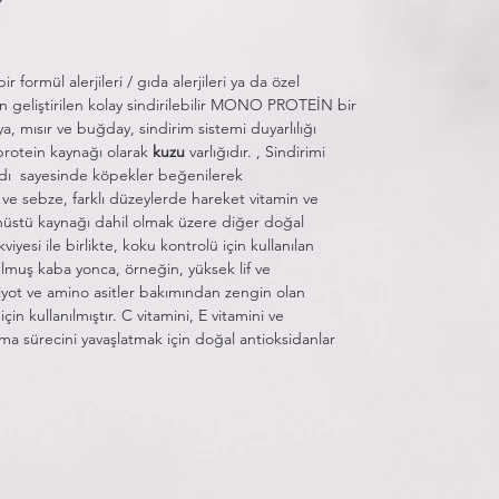
r formül alerjileri / gıda alerjileri ya da özel
n geliştirilen kolay sindirilebilir MONO PROTEİN bir
a, mısır ve buğday, sindirim sistemi duyarlılığı
protein kaynağı olarak
kuzu
varlığıdır. , Sindirimi
adı sayesinde köpekler beğenilerek
e sebze, farklı düzeylerde hareket vitamin ve
ğanüstü kaynağı dahil olmak üzere diğer doğal
iyesi ile birlikte, koku kontrolü için kullanılan
lmuş kaba yonca, örneğin, yüksek lif ve
 iyot ve amino asitler bakımından zengin olan
için kullanılmıştır. C vitamini, E vitamini ve
a sürecini yavaşlatmak için doğal antioksidanlar