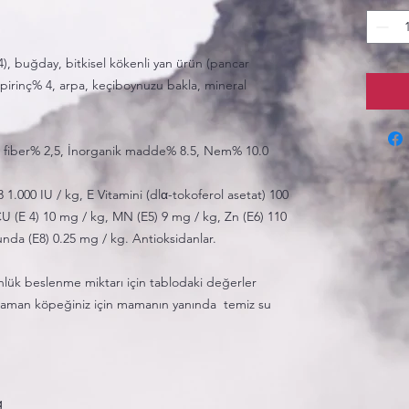
), buğday, bitkisel kökenli yan ürün (pancar
 pirinç% 4, arpa, keçiboynuzu bakla, mineral
 fiber% 2,5, İnorganik madde% 8.5, Nem% 10.0
 1.000 IU / kg, E Vitamini (dlα-tokoferol asetat) 100
CU (E 4) 10 mg / kg, MN (E5) 9 mg / kg, Zn (E6) 110
nda (E8) 0.25 mg / kg. Antioksidanlar.
lük beslenme miktarı için tablodaki değerler
er zaman köpeğiniz için mamanın yanında temiz su
g