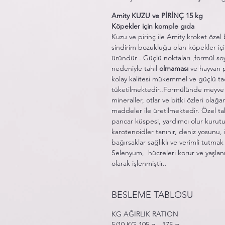
Amity KUZU ve PİRİNÇ 15 kg
Köpekler için komple gıda
Kuzu ve pirinç ile Amity kroket özel bi
sindirim bozukluğu olan köpekler içi
üründür . Güçlü noktaları ,formül soy
nedeniyle tahıl
olmaması
ve hayvan 
kolay kalitesi mükemmel ve güçlü t
tüketilmektedir..Formülünde meyve v
mineraller, otlar ve bitki özleri ola
maddeler ile üretilmektedir. Özel takv
pancar küspesi, yardımcı olur kurutu
karotenoidler tanınır, deniz yosunu,
bağırsaklar sağlıklı ve verimli tutmak 
Selenyum, hücreleri korur ve yaşlanm
olarak işlenmiştir..
BESLEME TABLOSU
KG AĞIRLIK RATION
5/10 KG 105 g - 175 g