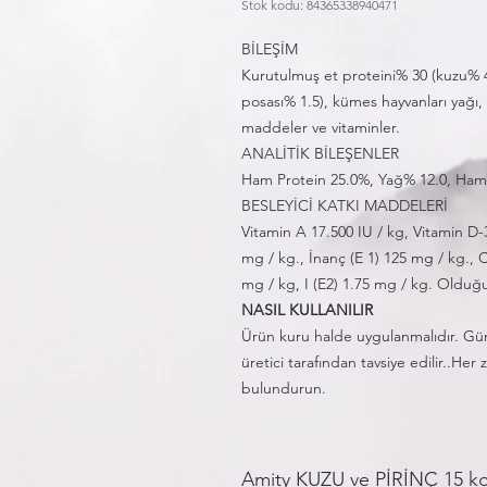
Stok kodu: 84365338940471
BİLEŞİM
Kurutulmuş et proteini% 30 (kuzu% 4
posası% 1.5), kümes hayvanları yağı,
maddeler ve vitaminler.
ANALİTİK BİLEŞENLER
Ham Protein 25.0%, Yağ% 12.0, Ham
BESLEYİCİ KATKI MADDELERİ
Vitamin A 17.500 IU / kg, Vitamin D-3
mg / kg., İnanç (E 1) 125 mg / kg., 
mg / kg, I (E2) 1.75 mg / kg. Olduğu
NASIL KULLANILIR
Ürün kuru halde uygulanmalıdır. Gün
üretici tarafından tavsiye edilir..H
bulundurun.
Amity KUZU ve PİRİNÇ 15 k