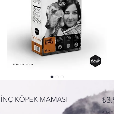
RİNÇ KÖPEK MAMASI
₺3.
Adet
*