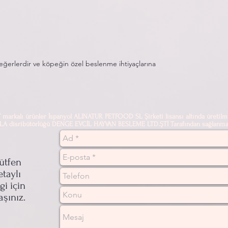
 değerlerdir ve köpeğin özel beslenme ihtiyaçlarına
alı ürünler İspanyol ALINATUR PETFOOD SL Şirketi lisansı altında üretilmi
sribütörlüğü DENGE EVCİL HAYVAN BESLEME LTD.ŞTİ Tarafından sağlanmak
ütfen
etaylı
lgi için
aşınız.