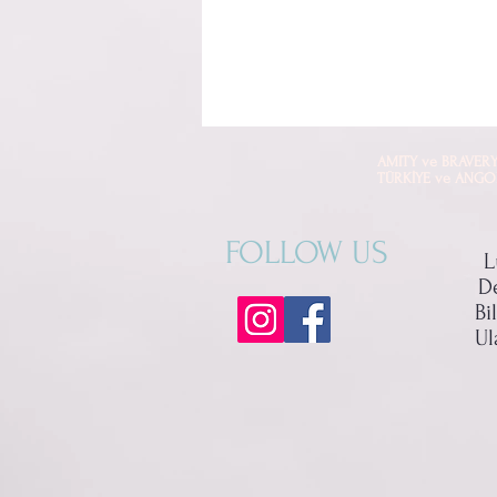
AMITY ve BRAVERY mark
TÜRKİYE ve ANGOLA di
FOLLOW US
L
D
Bi
Ul