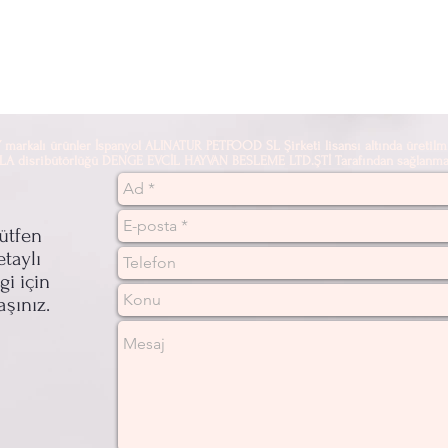
alı ürünler İspanyol ALINATUR PETFOOD SL Şirketi lisansı altında üretilmi
sribütörlüğü DENGE EVCİL HAYVAN BESLEME LTD.ŞTİ Tarafından sağlanmak
ütfen
etaylı
lgi için
aşınız.