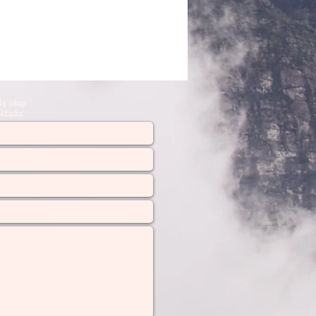
ş olup
tadır.