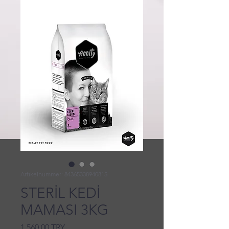
Artikelnummer: 84365338940815
STERİL KEDİ
MAMASI 3KG
Preis
1.560,00 TRY