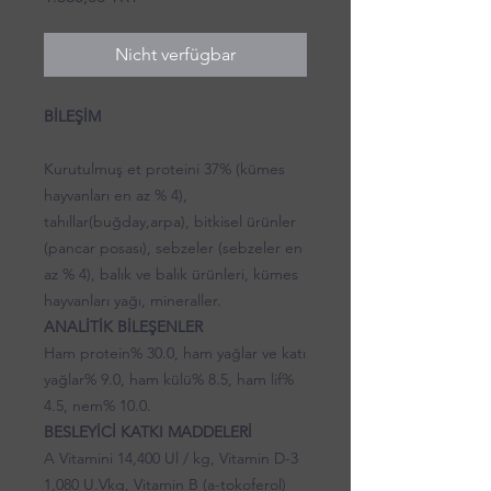
Nicht verfügbar
BİLEŞİM
Kurutulmuş et proteini 37% (kümes
hayvanları en az % 4),
tahıllar(buğday,arpa), bitkisel ürünler
(pancar posası), sebzeler (sebzeler en
az % 4), balık ve balık ürünleri, kümes
hayvanları yağı, mineraller.
ANALİTİK BİLEŞENLER
Ham protein% 30.0, ham yağlar ve katı
yağlar% 9.0, ham külü% 8.5, ham lif%
4.5, nem% 10.0.
BESLEYİCİ KATKI MADDELERİ
A Vitamini 14,400 Ul / kg, Vitamin D-3
1,080 U.Vkg, Vitamin B (a-tokoferol)