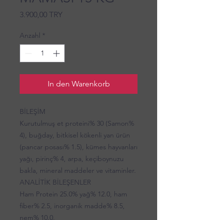
Preis
3.900,00 TRY
Anzahl
*
In den Warenkorb
BİLEŞİM
Kurutulmuş et proteini% 30 (Samon%
4), buğday, bitkisel kökenli yan ürün
(pancar posası% 1.5), kümes hayvanları
yağı, pirinç% 4, arpa, keçiboynuzu
bakla, mineral maddeler ve vitaminler.
ANALİTİK BİLEŞENLER
Ham Protein 25.0% yağ% 12.0, ham
fiber% 2.5, inorganik madde% 8.5,
nem% 10.0.