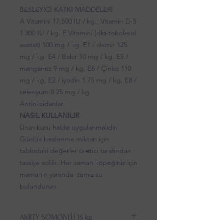
BESLEYİCİ KATKI MADDELERİ
A Vitamini 17,500 IU / kg., Vitamin D-3
1.300 IU / kg. E Vitamini (dlα-tokoferol
asetat) 100 mg / kg. E1 / demir 125
mg / kg. E4 / Bakır 10 mg / kg. E5 /
manganez 9 mg / kg, E6 / Çinko 110
mg / kg, E2 / iyodin 1.75 mg / kg, E8 /
selenyum 0.25 mg / kg.
Antioksidanlar.
NASIL KULLANILIR
Ürün kuru halde uygulanmalıdır.
Günlük beslenme miktarı için
tablodaki değerler üretici tarafından
tavsiye edilir..Her zaman köpeğiniz için
mamanın yanında temiz su
bulundurun.
AMITY SOMONLU 15 kg