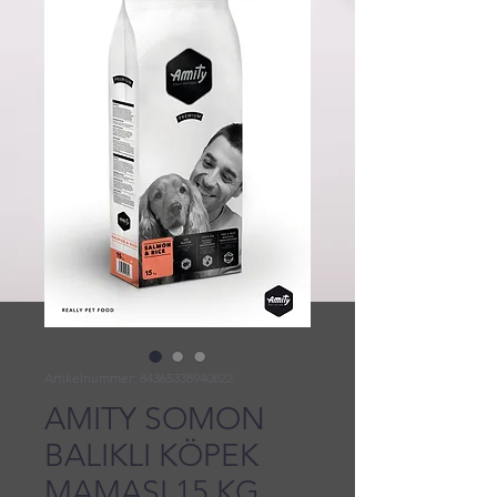
Artikelnummer: 84365338940822
AMITY SOMON
BALIKLI KÖPEK
MAMASI 15 KG