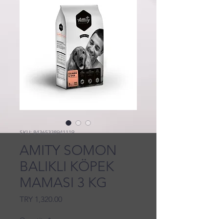
SKU: 84365338941119
AMITY SOMON
BALIKLI KÖPEK
MAMASI 3 KG
Price
TRY 1,320.00