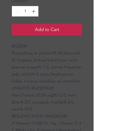
Quantity
*
Add to Cart
BİLEŞİM
Kurutulmuş et proteini% 30 (Samon%
4), buğday, bitkisel kökenli yan ürün
(pancar posası% 1.5), kümes hayvanları
yağı, pirinç% 4, arpa, keçiboynuzu
bakla, mineral maddeler ve vitaminler.
ANALİTİK BİLEŞENLER
Ham Protein 25.0% yağ% 12.0, ham
fiber% 2.5, inorganik madde% 8.5,
nem% 10.0.
BESLEYİCİ KATKI MADDELERİ
A Vitamini 17,500 IU / kg., Vitamin D-3
1.300 IU / kg. E Vitamini (dlα-tokoferol