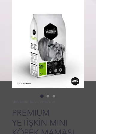
Stok kodu: 84365338940778
PREMIUM
YETİŞKİN MINI
KÖPEK MAMASI