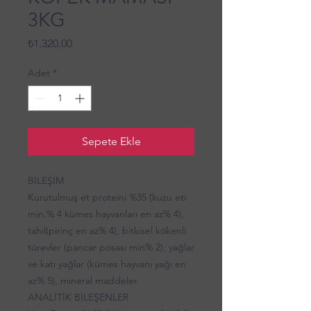
3KG
Fiyat
₺1.320,00
Adet
*
Sepete Ekle
BİLEŞİM
Kurutulmuş et proteini %35 (kuzu eti
min.% 4 kümes hayvanları en az% 4),
tahıl(pirinç en az% 4), bitkisel kökenli
türevler (pancar posası min% 2), yağlar
ve katı yağlar (kümes hayvanı yağı en
az% 5), mineral maddeler
ANALİTİK BİLEŞENLER