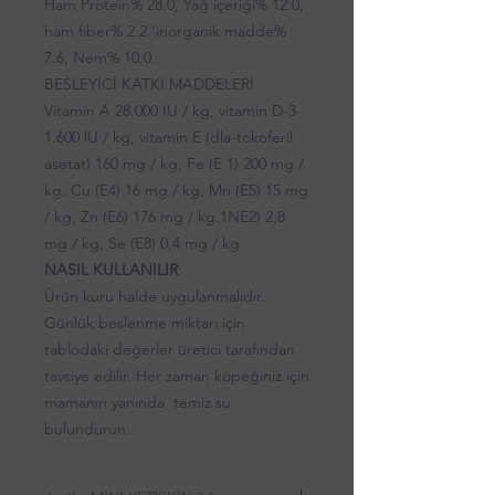
Ham Protein% 28.0, Yağ içeriği% 12.0,
ham fiber% 2.2 'inorganik madde%
7.6, Nem% 10.0.
BESLEYİCİ KATKI MADDELERİ
Vitamin A 28.000 IU / kg, vitamin D-3
1.600 lU / kg, vitamin E (dla-tokoferil
asetat) 160 mg / kg, Fe (E 1) 200 mg /
kg. Cu (E4) 16 mg / kg, Mn (E5) 15 mg
/ kg, Zn (E6) 176 mg / kg.1NE2) 2,8
mg / kg, Se (E8) 0,4 mg / kg
NASIL KULLANILIR
Ürün kuru halde uygulanmalıdır.
Günlük beslenme miktarı için
tablodaki değerler üretici tarafından
tavsiye edilir..Her zaman köpeğiniz için
mamanın yanında temiz su
bulundurun.