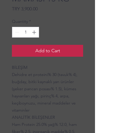
Price
TRY 3,900.00
Quantity
*
Add to Cart
BİLEŞİM
Dehidre et proteini% 30 (tavuk% 4),
buğday, bitki kaynaklı yan ürünler
(şeker pancarı posası% 1.5), kümes
hayvanları yağı, pirinç% 4, arpa,
keçiboynuzu, mineral maddeler ve
vitaminler
ANALİTİK BİLEŞENLER
Ham Protein 25.0% yağ% 12.0, ham
fiber% 2.5, inorganik madde% 0.5,