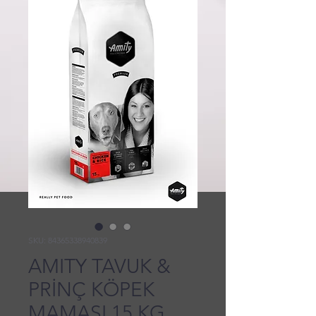
SKU: 84365338940839
AMITY TAVUK &
PRİNÇ KÖPEK
MAMASI 15 KG