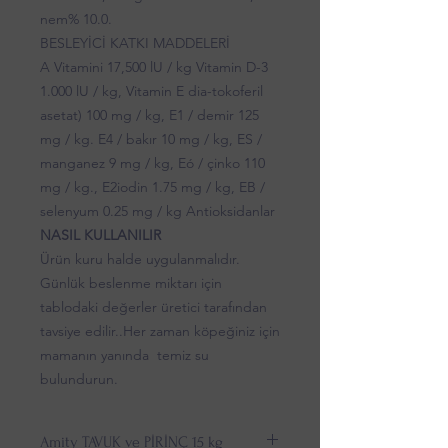
nem% 10.0.
BESLEYİCİ KATKI MADDELERİ
A Vitamini 17,500 lU / kg Vitamin D-3
1.000 lU / kg, Vitamin E dia-tokoferil
asetat) 100 mg / kg, E1 / demir 125
mg / kg. E4 / bakır 10 mg / kg, ES /
manganez 9 mg / kg, Eó / çinko 110
mg / kg., E2iodin 1.75 mg / kg, EB /
selenyum 0.25 mg / kg Antioksidanlar
NASIL KULLANILIR
Ürün kuru halde uygulanmalıdır.
Günlük beslenme miktarı için
tablodaki değerler üretici tarafından
tavsiye edilir..Her zaman köpeğiniz için
mamanın yanında temiz su
bulundurun.
Amity TAVUK ve PİRİNÇ 15 kg