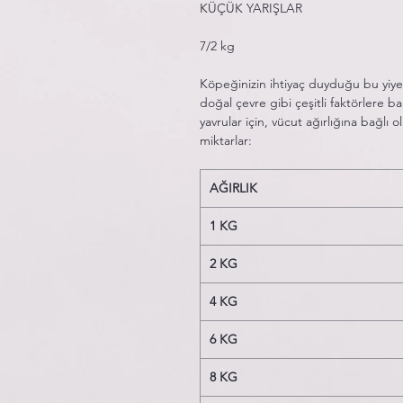
KÜÇÜK YARIŞLAR
7/2 kg
Köpeğinizin ihtiyaç duyduğu bu yiyece
doğal çevre gibi çeşitli faktörlere ba
yavrular için, vücut ağırlığına bağlı 
miktarlar:
AĞIRLIK
1 KG
2 KG
4 KG
6 KG
8 KG