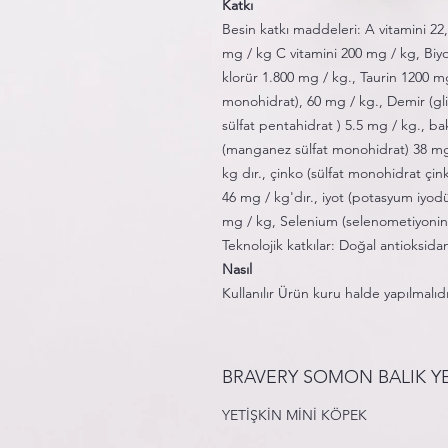
Katkı
Besin katkı maddeleri: A vitamini 22
mg / kg C vitamini 200 mg / kg, Biyot
klorür 1.800 mg / kg., Taurin 1200 m
monohidrat), 60 mg / kg., Demir (glis
sülfat pentahidrat ) 5.5 mg / kg., ba
(manganez sülfat monohidrat) 38 mg 
kg dır., çinko (sülfat monohidrat çink
46 mg / kg'dır., iyot (potasyum iyod
mg / kg, Selenium (selenometiyonin 
Teknolojik katkılar: Doğal antioksidan
Nasıl
Kullanılır Ürün kuru halde yapılmalıd
BRAVERY SOMON BALIK YE
YETİŞKİN MİNİ KÖPEK