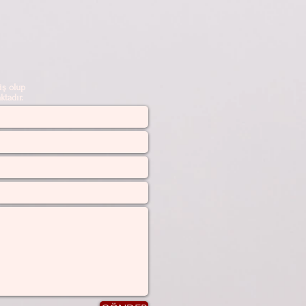
ş olup
tadır.