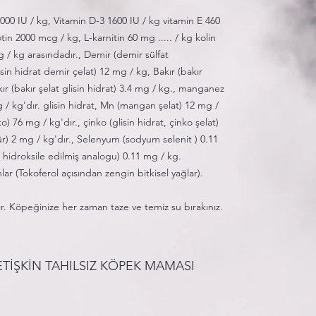
,000 IU / kg, Vitamin D-3 1600 IU / kg vitamin E 460
in 2000 mcg / kg, L-karnitin 60 mg ..... / kg kolin
g / kg arasındadır., Demir (demir sülfat
in hidrat demir çelat) 12 mg / kg, Bakır (bakır
kır (bakır şelat glisin hidrat) 3.4 mg / kg., manganez
/ kg'dır. glisin hidrat, Mn (mangan şelat) 12 mg /
o) 76 mg / kg'dır., çinko (glisin hidrat, çinko şelat)
ür) 2 mg / kg'dır., Selenyum (sodyum selenit ) 0.11
hidroksile edilmiş analogu) 0.11 mg / kg.
lar (Tokoferol açısından zengin bitkisel yağlar).
ır. Köpeğinize her zaman taze ve temiz su bırakınız.
TİŞKİN TAHILSIZ KÖPEK MAMASI