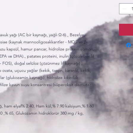
vuk yağı (AC bir kaynağı, yağlı Ω-6)., Bezelye,
iae (kaynak mannooligosakkarıtler - MOS ve β-
nuzu kapsül, hamur pancar, hidrolize protein somon,
A ve DHA)., patates proteini, inulin (çözülebilir lif
- FOS), doğal selüloz (çözünmez lif kaynağı) ,
 ovata, uçucu yağlar (kekik, tarçın, karanfil, kekik,
ular (glukozamin kaynağı), hidrolize kıkırdak
ofilize kavun suyu konsantresi (süperoksit dismutaz
 ham elyaf% 2.40, Ham kül,% 7.90 kalsiyum,% 1.60
 ,% 65, Glukozamin hidroklorür 380 mg / kg,