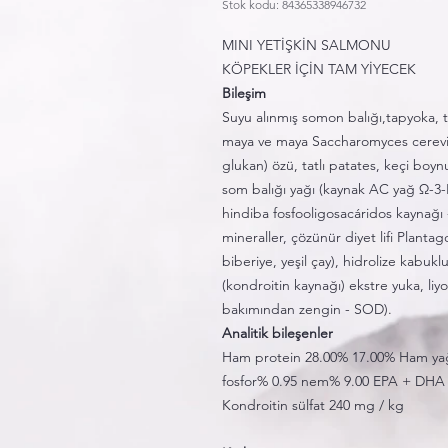
Stok kodu: 84365338946732
MINI YETİŞKİN SALMONU
KÖPEKLER İÇİN TAM YİYECEK
Bileşim
Suyu alınmış somon balığı,tapyoka, ta
maya ve maya Saccharomyces cerevis
glukan) özü, tatlı patates, keçi boy
som balığı yağı (kaynak AC yağ Ω-3-EP
hindiba fosfooligosacáridos kaynağı 
mineraller, çözünür diyet lifi Plantago
biberiye, yeşil çay), hidrolize kabukl
(kondroitin kaynağı) ekstre
yuka, liy
bakımından zengin - SOD).
Analitik bileşenler
Ham protein 28.00% 17.00% Ham yağ,
fosfor% 0.95 nem% 9.00 EPA + DHA 0
Kondroitin sülfat 240 mg / kg