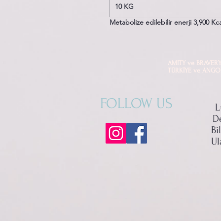
10 KG
Metabolize edilebilir enerji 3,900 Kca
AMITY ve BRAVERY mark
TÜRKİYE ve ANGOLA di
FOLLOW US
L
D
Bi
Ul