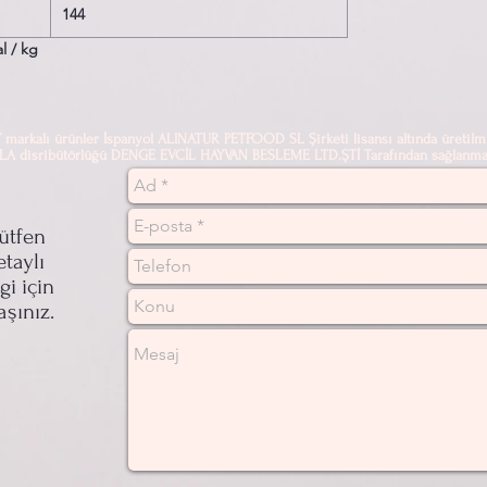
144
l / kg
alı ürünler İspanyol ALINATUR PETFOOD SL Şirketi lisansı altında üretilmi
sribütörlüğü DENGE EVCİL HAYVAN BESLEME LTD.ŞTİ Tarafından sağlanmak
ütfen
etaylı
lgi için
aşınız.