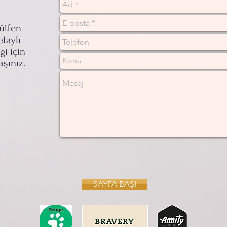
ütfen
etaylı
lgi için
aşınız.
SAYFA BAŞI