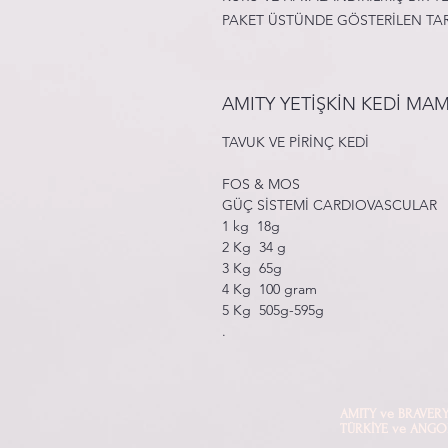
PAKET ÜSTÜNDE GÖSTERİLEN TA
AMITY YETİŞKİN KEDİ MAM
TAVUK VE PİRİNÇ KEDİ
FOS & MOS
GÜÇ SİSTEMİ CARDIOVASCULAR
1 kg 18g
2 Kg 34 g
3 Kg 65g
4 Kg 100 gram
5 Kg 505g-595g
.
AMITY ve BRAVERY mark
TÜRKİYE ve ANGOLA di