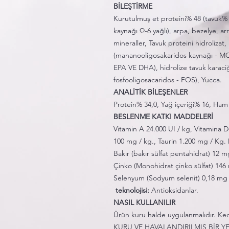
BİLEŞTİRME
Kurutulmuş et proteini% 48 (tavuk% 
kaynağı Ω-6 yağlı), arpa, bezelye, a
mineraller, Tavuk proteini hidroliz
(mananooligosakaridos kaynağı - MO
EPA VE DHA), hidrolize tavuk karaciğ
fosfooligosacaridos - FOS), Yucca.
ANALİTİK BİLEŞENLER
Protein% 34,0, Yağ içeriği% 16, Ha
BESLENME KATKI MADDELERİ
Vitamin A 24.000 UI / kg, Vitamina D-
100 mg / kg., Taurin 1.200 mg / Kg.
Bakır (bakır sülfat pentahidrat) 12
Çinko (Monohidrat çinko sülfat) 146 
Selenyum (Sodyum selenit) 0,18 mg
teknolojisi:
Antioksidanlar.
NASIL KULLANILIR
Ürün kuru halde uygulanmalıdır. Kedin
KURU VE HAVALANDIRILMIŞ BİR Y