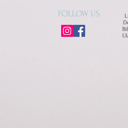
FOLLOW US
L
D
Bi
Ul