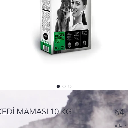
KEDİ MAMASI 10 KG
₺4.
Adet
*