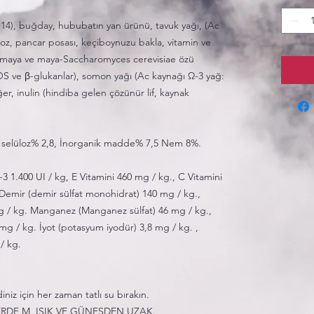
14), buğday, hububatın yan ürünü, tavuk yağı, (Ac
rroz, pancar posası, keçiboynuzu bakla, vitamin ve
at, maya ve maya-Saccharomyces cerevisiae özü
S ve β-glukanlar), somon yağı (Ac kaynağı Ω-3 yağ:
er, inulin (hindiba gelen çözünür lif, kaynak
m selüloz% 2,8, İnorganik madde% 7,5 Nem 8%.
3 1.400 UI / kg, E Vitamini 460 mg / kg., C Vitamini
 Demir (demir sülfat monohidrat) 140 mg / kg.,
 mg / kg. Manganez (Manganez sülfat) 46 mg / kg.,
mg / kg. İyot (potasyum iyodür) 3,8 mg / kg. ,
 / kg.
iz için her zaman tatlı su bırakın.
ERDE M, IŞIK VE GÜNEŞDEN UZAK.