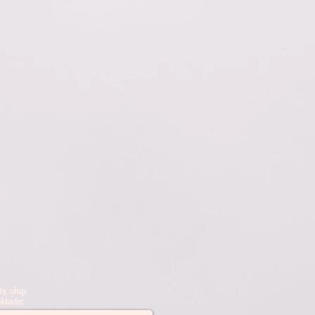
ş olup
tadır.