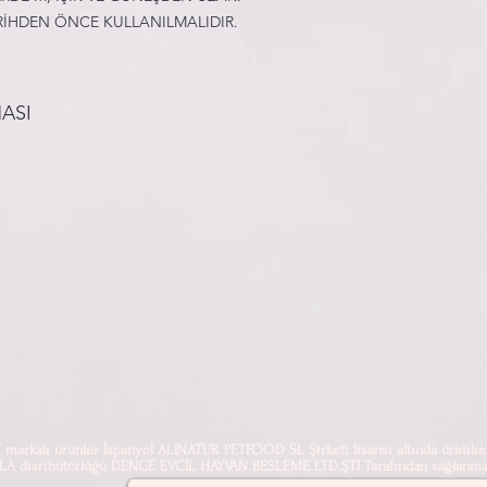
RİHDEN ÖNCE KULLANILMALIDIR.
ASI
alı ürünler İspanyol ALINATUR PETFOOD SL Şirketi lisansı altında üretilmi
sribütörlüğü DENGE EVCİL HAYVAN BESLEME LTD.ŞTİ Tarafından sağlanmak