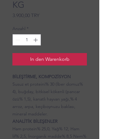
KG
Preis
3.900,00 TRY
Anzahl
*
In den Warenkorb
BİLEŞTİRME, KOMPOZİSYON
Susuz et proteini% 30 (İber domuz%
4), buğday, bitkisel kökenli (pancar
özü% 1,5), kanatlı hayvan yağı,% 4
arroz, arpa, keçiboynuzu baklası,
mineral maddeler.
ANALİTİK BİLEŞENLER
Ham protein% 25,0, Yağ% 12, Ham
lif% 2,5, İnorganik madde% 8,5 Nem%