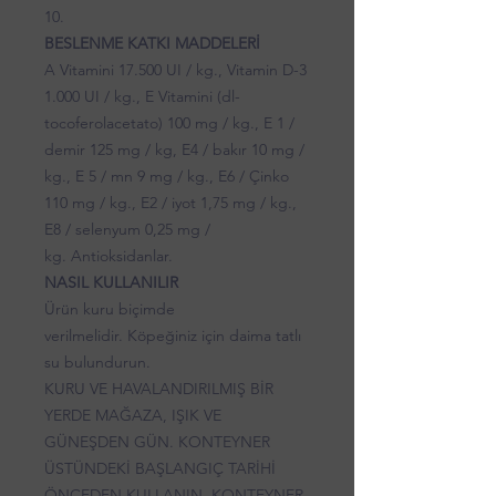
10.
BESLENME KATKI MADDELERİ
A Vitamini 17.500 UI / kg., Vitamin D-3
1.000 UI / kg., E Vitamini (dl-
tocoferolacetato) 100 mg / kg., E 1 /
demir 125 mg / kg, E4 / bakır 10 mg /
kg., E 5 / mn 9 mg / kg., E6 / Çinko
110 mg / kg., E2 / iyot 1,75 mg / kg.,
E8 / selenyum 0,25 mg /
kg. Antioksidanlar.
NASIL KULLANILIR
Ürün kuru biçimde
verilmelidir. Köpeğiniz için daima tatlı
su bulundurun.
KURU VE HAVALANDIRILMIŞ BİR
YERDE MAĞAZA, IŞIK VE
GÜNEŞDEN GÜN. KONTEYNER
ÜSTÜNDEKİ BAŞLANGIÇ TARİHİ
ÖNCEDEN KULLANIN. KONTEYNER