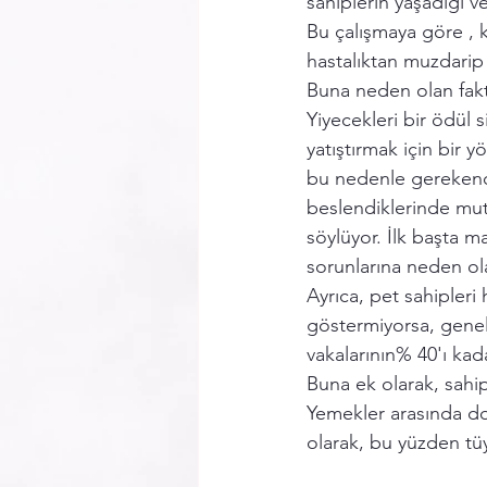
sahiplerin yaşadığı v
Bu çalışmaya göre , k
hastalıktan muzdarip 
Buna neden olan fakt
Yiyecekleri bir ödül s
yatıştırmak için bir y
bu nedenle gerekende
beslendiklerinde mut
söylüyor. İlk başta 
sorunlarına neden ola
Ayrıca, pet sahipleri
göstermiyorsa, genelli
vakalarının% 40'ı kad
Buna ek olarak, sahipl
Yemekler arasında d
olarak, bu yüzden tüy