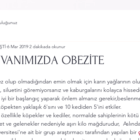
uluğunuz
ŞTİ
6 Mar 2019
2 dakikada okunur
YVANIMIZDA OBEZİTE
z olup olmadığından emin olmak için karın yağlarının olu
 siluetini göremiyorsanız ve kaburgalarını kolayca hissed
e iyi bir başlangıç ​​yaparak önlem almanız gerekir,beslenm
köpekten yaklaşık 6'sını ve 10 kediden 5'ini etkiler.
 özellikle köpekler ve kediler, normalde sahiplerinin kötü a
iyet ve gelenekler nedeniyle aşırı kilo mağdurudur,  Aslınd
rsitesi'ne ait bir grup araştırmacı tarafından yapılan bir 