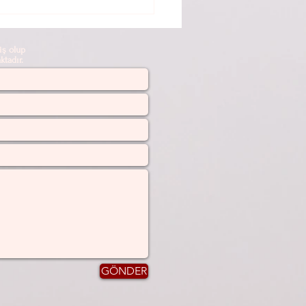
ANLAR İÇİN SAVAŞAN
NLAR
ş olup
tadır.
GÖNDER