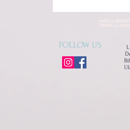
Amity Mama Güvenilirliği
Hakkında Bilmeniz Gerekenler
AMITY ve BRAVERY mark
TÜRKİYE ve ANGOLA di
FOLLOW US
L
D
Bi
Ul