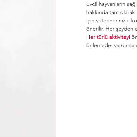
Evcil hayvanların sağ
hakkında tam olarak b
için veterinerinizle
önerilir. Her şeyden
H
er türlü aktiviteyi
 ö
önlemede  yardımcı o