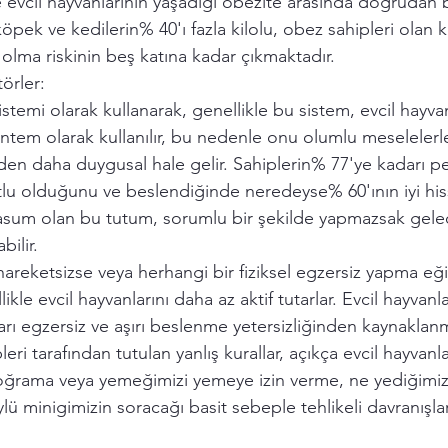
e evcil hayvanlarının yaşadığı obezite arasında doğrudan bir
öpek ve kedilerin% 40'ı fazla kilolu, obez sahipleri olan 
olma riskinin beş katına kadar çıkmaktadır.
örler:
istemi olarak kullanarak, genellikle bu sistem, evcil hayvan
öntem olarak kullanılır, bu nedenle onu olumlu meselelerle i
n daha duygusal hale gelir. Sahiplerin% 77'ye kadarı pe
lu olduğunu ve beslendiğinde neredeyse% 60'ının iyi hiss
masum olan bu tutum, sorumlu bir şekilde yapmazsak gele
bilir.
 hareketsizse veya herhangi bir fiziksel egzersiz yapma eği
kle evcil hayvanlarını daha az aktif tutarlar. Evcil hayvanl
arı egzersiz ve aşırı beslenme yetersizliğinden kaynaklan
eri tarafından tutulan yanlış kurallar, açıkça evcil hayvanlar
oğrama veya yemeğimizi yemeye izin verme, ne yediğimi
lü minigimizin soracağı basit sebeple tehlikeli davranışla