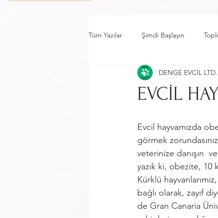
Tüm Yazılar
Şimdi Başlayın
Topl
DENGE EVCİL LTD.
EVCİL HA
Evcil hayvamızda obe
görmek zorundasınız,
veterinize danışın  v
yazık ki, obezite, 10 
Kürklü hayvanlarımız,
bağlı olarak, zayıf d
de Gran Canaria Ünive