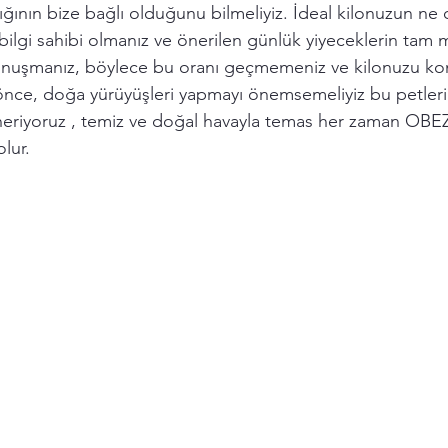
lığının bize bağlı olduğunu bilmeliyiz. İdeal kilonuzun ne 
ilgi sahibi olmanız ve önerilen günlük yiyeceklerin tam m
 konuşmanız, böylece bu oranı geçmemeniz ve kilonuzu kon
 önce, doğa yürüyüşleri yapmayı önemsemeliyiz bu petleri
neriyoruz , temiz ve doğal havayla temas her zaman OBE
lur.  