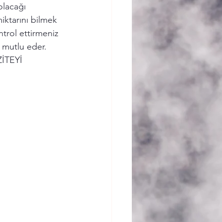
olacağı 
iktarını bilmek 
trol ettirmeniz 
 mutlu eder. 
ZİTEYİ 