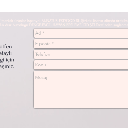
Kaliteli Kedi Maması Önerileri:
HAYV
Sağlıklı ve Lezzetli Seçenekler
KADI
alı ürünler İspanyol ALINATUR PETFOOD SL Şirketi lisansı altında üretilmi
sribütörlüğü DENGE EVCİL HAYVAN BESLEME LTD.ŞTİ Tarafından sağlanmak
ütfen
etaylı
lgi için
aşınız.