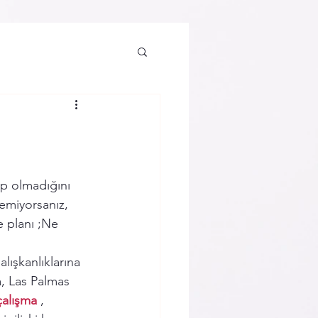
p olmadığını 
emiyorsanız, 
e planı ;Ne 
lışkanlıklarına 
a, Las Palmas 
çalışma
 , 