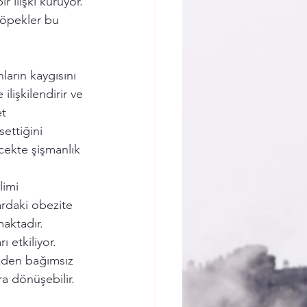
 ilişki kuruyor. 
köpekler bu 
ların kaygısını 
lişkilendirir ve 
t 
ettiğini 
cekte şişmanlık 
limi 
ardaki obezite 
maktadır.
ı etkiliyor. 
zden bağımsız 
ra dönüşebilir.